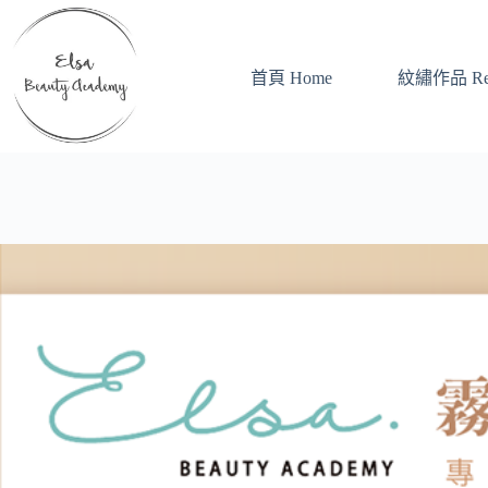
跳
至
主
首頁 Home
紋繡作品 Ref
要
內
容