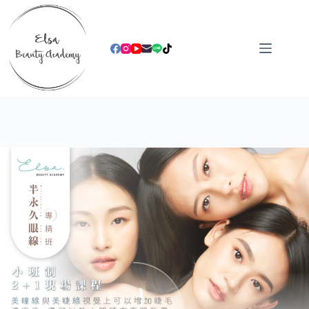
跳
至
主
要
內
容