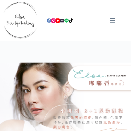
跳
至
主
要
內
容